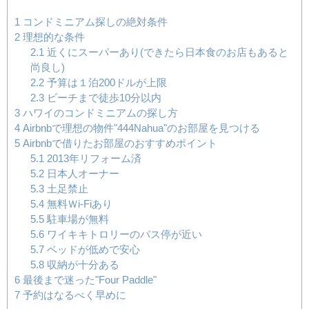
1
コンドミニアム探しの絶対条件
2
理想的な条件
2.1
近くにスーパーあり(できたら日本食のお店もあると
尚良し)
2.2
予算は１泊200ドルが上限
2.3
ビーチまで徒歩10分以内
3
ハワイのコンドミニアムの探し方
4
Airbnbで理想の物件"444Nahua"のお部屋を見つける
5
Airbnbで借りたお部屋のおすすめポイント
5.1
2013年リフォーム済
5.2
日本人オーナー
5.3
土足禁止
5.4
無料Ｗi-Fiあり
5.5
駐車場が無料
5.6
ワイキキトロリーのバス停が近い
5.7
ベッドが低めで安心
5.8
収納が十分ある
6
最後まで迷った"Four Paddle"
7
予約はなるべく早めに