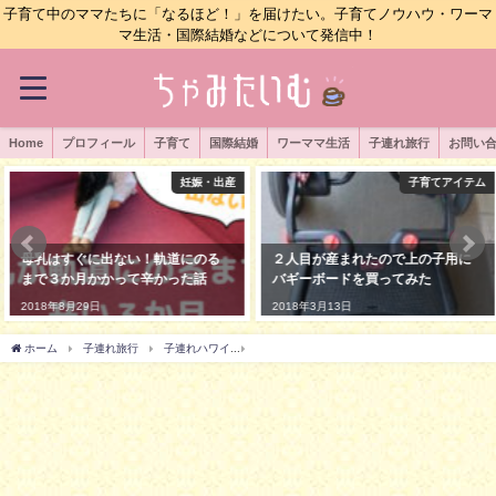
子育て中のママたちに「なるほど！」を届けたい。子育てノウハウ・ワーマ
マ生活・国際結婚などについて発信中！
Home
プロフィール
子育て
国際結婚
ワーママ生活
子連れ旅行
お問い
妊娠・出産
子育てアイテム
母乳はすぐに出ない！軌道にのる
２人目が産まれたので上の子用に
まで３か月かかって辛かった話
バギーボードを買ってみた
2018年8月29日
2018年3月13日
ホーム
子連れ旅行
子連れハワイ
【子連れハワイ】２週間滞在コンドミニアムの