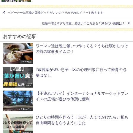
ベビーカーは三輪と四輪どっちがいいの？それぞれのメリット教えます
妊娠中増えすぎた体重、産後いつごろ戻る？減らない要因は？
おすすめの記事
ワーママ達は晩ご飯いつ作ってる？うちは寝かしつけ
の前の家事タイムに！
ワーママ生活
2歳言葉が遅い息子…区の心理相談に行って療育の必
要はなし
子育て
【子連れハワイ】インターナショナルマーケットプレ
イスの広場が遊びや休憩に便利
子連れハワイ
ひとりの時間を作ろう！夫が一人ででかけたら、私も
自由時間をもらうようにした