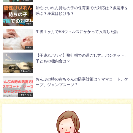
ママのこと
熱性けいれん持ちの子の保育園での対応は？救急車を
呼ぶ？座薬は預ける？
子育て
生後１ヶ月でRSウィルスにかかって入院した話
子育て
【子連れハワイ】飛行機での過ごし方。バシネット、
子どもの機内食は？
子連れハワイ
おんぶの時の赤ちゃんの防寒対策は？ママコート、ケ
ープ、ジャンプスーツ？
子育てアイテム