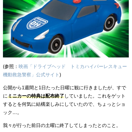
(参照：
映画「ドライブヘッド トミカハイパーレスキュー
機動救急警察」公式サイト
)
公開から1週間と1日たった日曜に観に行きましたが、すで
に
ミニカーの特典は配布終了
していました。これをゲット
するとを何気に結構楽しみにしていたので、ちょっとショ
ック…。
我々が行った前日の土曜に終了してしまったとのこと。