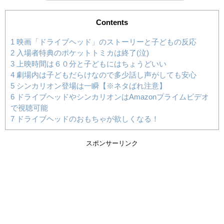
Contents
1
映画「ドライブヘッド」のストーリーと子どもの反応
2
入場者特典のポケットトミカは終了(泣)
3
上映時間は６０分と子どもにはちょうどいい
4
劇場内は子どもだらけなので多少話し声がしても安心
5
シンカリオン登場は一瞬【※ネタばれ注意】
6
ドライブヘッドやシンカリオンはAmazonプライムビデオ
で視聴可能
7
ドライブヘッドのおもちゃが欲しくなる！
スポンサーリンク