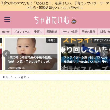
子育て中のママたちに「なるほど！」を届けたい。子育てノウハウ・ワーマ
マ生活・国際結婚などについて発信中！
Home
プロフィール
子育て
国際結婚
ワーママ生活
子連れ旅行
お問い
子育て
子育てアイテム
0歳の時に停留精巣の手術を経験。
ストライダーを乗り回していたら
診断～入院・手術の様子をレポ。
補助輪なし自転車にいきなり乗れ
た！
2018年2月28日
2019年1月15日
ホーム
子育て
シンカリオンもゲスト出演！映画「ドライブヘッド 」を見てきたので