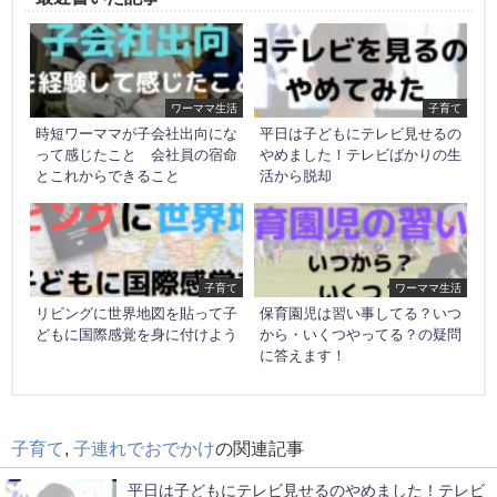
ワーママ生活
子育て
時短ワーママが子会社出向にな
平日は子どもにテレビ見せるの
って感じたこと 会社員の宿命
やめました！テレビばかりの生
とこれからできること
活から脱却
子育て
ワーママ生活
リビングに世界地図を貼って子
保育園児は習い事してる？いつ
どもに国際感覚を身に付けよう
から・いくつやってる？の疑問
に答えます！
子育て
,
子連れでおでかけ
の関連記事
平日は子どもにテレビ見せるのやめました！テレビ