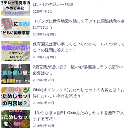
ばかりの生活から脱却
2020年4月3日
リビングに世界地図を貼って子どもに国際感覚を身
に付けよう
2019年12月29日
保育園児は習い事してる？いつから・いくつやって
る？の疑問に答えます！
2019年12月19日
2歳言葉が遅い息子…区の心理相談に行って療育の
必要はなし
2019年9月23日
Oisix(オイシックス)おためしセットの内容とは？お
得においしい食材を試そう！
2019年9月19日
【やらなきゃ損!!】Oisixおためしセットを無料で入
手する方法！
2019年9月19日