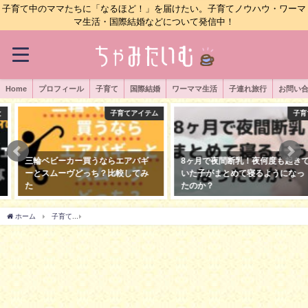
子育て中のママたちに「なるほど！」を届けたい。子育てノウハウ・ワーマ
マ生活・国際結婚などについて発信中！
Home
プロフィール
子育て
国際結婚
ワーママ生活
子連れ旅行
お問い
子育てアイテム
子育て
三輪ベビーカー買うならエアバギ
8ヶ月で夜間断乳！夜何度も起きて
ーとスムーヴどっち？比較してみ
いた子がまとめて寝るようになっ
た
たのか？
2018年5月4日
2018年5月31日
ホーム
子育て
初めての熱性けいれんで救急車を呼んでしまった。正しい対処法は？