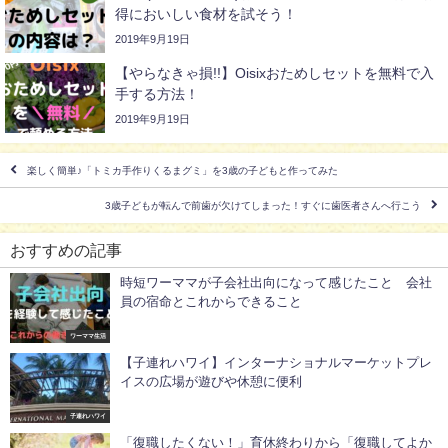
得においしい食材を試そう！
2019年9月19日
【やらなきゃ損!!】Oisixおためしセットを無料で入
手する方法！
2019年9月19日
楽しく簡単♪「トミカ手作りくるまグミ」を3歳の子どもと作ってみた
3歳子どもが転んで前歯が欠けてしまった！すぐに歯医者さんへ行こう
おすすめの記事
時短ワーママが子会社出向になって感じたこと 会社
員の宿命とこれからできること
ワーママ生活
【子連れハワイ】インターナショナルマーケットプレ
イスの広場が遊びや休憩に便利
子連れハワイ
「復職したくない！」育休終わりから「復職してよか