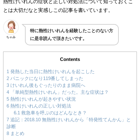
熱性けいれんの症状と正しい対処法について知っておくこ
とは大切だなと実感しこの記事を書いています。
特に熱性けいれんを経験したことのない方
ちゃみ
に是非読んで頂きたいです。
Contents
1
発熱した当日に熱性けいれんを起こした
2
パニックになり119番してしまった
3
けいれん後もぐったりのまま病院へ
4
「単純型熱性けいれん」だった。主な症状は？
5
熱性けいれんが起きやすい状況
6
熱性けいれんの正しい対処法
6.1
救急車を呼ぶのはどんなとき？
7
追記：2018.10 無熱性けいれんから「特発性てんかん」と
診断
8
まとめ