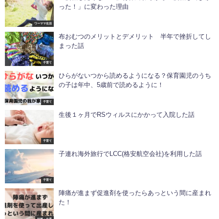
った！」に変わった理由
ワーママ生活
布おむつのメリットとデメリット 半年で挫折してし
まった話
子育て
ひらがないつから読めるようになる？保育園児のうち
の子は年中、5歳前で読めるように！
子育て
生後１ヶ月でRSウィルスにかかって入院した話
子育て
子連れ海外旅行でLCC(格安航空会社)を利用した話
子育て
陣痛が進まず促進剤を使ったらあっという間に産まれ
た！
妊娠・出産