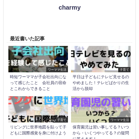
charmy
最近書いた記事
ワーママ生活
子育て
時短ワーママが子会社出向にな
平日は子どもにテレビ見せるの
って感じたこと 会社員の宿命
やめました！テレビばかりの生
とこれからできること
活から脱却
子育て
ワーママ生活
リビングに世界地図を貼って子
保育園児は習い事してる？いつ
どもに国際感覚を身に付けよう
から・いくつやってる？の疑問
に答えます！